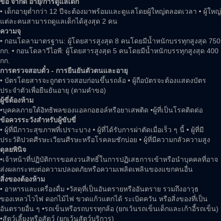
ข้อ จำกัด อายุ/การดูแลเด็ก
• เด็กอายุต่ำกว่า 12 ปีจะต้องมาพร้อมและดูแลโดยผู้ใหญ่ตลอดเวลา • ผู้ใหญ่
แต่ละคนสามารถดูแลเด็กได้สูงสุด 2 คน
ความจุ
• กอนโดลามาตรฐาน: ผู้โดยสารสูงสุด 8 คนโดยมีน้ำหนักบรรทุกสูงสุด 750
กก. • กอนโดลาวีไอพี: ผู้โดยสารสูงสุด 5 คนโดยมีน้ำหนักบรรทุกสูงสุด 400
กก.
การตรวจสอบตั๋ว - การยืนยันตัวตนและอายุ
• บัตรโดยสารจะถูกตรวจสอบก่อนขึ้นรถล้อ • ผู้ถือบัตรจะต้องแสดงบัตร
ประจำตัวเพื่อยืนยันอายุ (ตามคำขอ)
ผู้ขี่ต้องห้าม
•บุคคลภายใต้อิทธิพลของแอลกอฮอล์หรือยาเสพติด •ผู้ที่เป็นโรคติดต่อ
ข้อควรระวังสำหรับผู้ขับขี่
• ผู้ที่มีภาวะสุขภาพที่เปราะบาง • ผู้ที่ได้รับการผ่าตัดเมื่อเร็ว ๆ นี้ • ผู้ที่มี
ประวัติปวดศีรษะเวียนศีรษะหรือโรคลมชักบ่อย • ผู้ที่มีความกลัวความสูง
ดุลยพินิจ
•เจ้าหน้าที่ปฏิบัติการขอสงวนสิทธิ์ในการปฏิเสธการเข้าหรือนำบุคคลที่อาจ
ส่งผลกระทบต่อความปลอดภัยหรือความเพลิดเพลินของแขกคนอื่น
สิ่งของต้องห้าม
• อาหารและเครื่องดื่ม •วัสดุที่เป็นอันตรายหรืออันตราย รวมถึงอาวุธ
ของเหลวไวไฟ ดอกไม้ไฟ ขวดแก้วแตกได้ ระเบิดควัน หรือสิ่งของที่เป็น
อันตรายอื่น ๆ •รถเข็นหรือรถบรรทุกล้อ (ยกเว้นรถเข็นเด็กและเก้าอี้รถเข็น)
•สัตว์เลี้ยงหรือสัตว์ (ยกเว้นสัตว์บริการ)