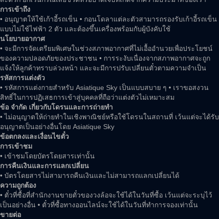
การเข้าถึง
• อนุญาตให้ใช้เก้าอี้รถเข็น • กอนโดลาแต่ละตัวสามารถรองรับเก้าอี้รถเข็น
แบบไม่ใช้ไฟฟ้า 2 ตัว และต้องขึ้นเครื่องพร้อมกับผู้บังคับใช้
นโยบายอากาศ
• จะมีการจัดเตรียมพิเศษในช่วงสภาพอากาศที่ไม่เอื้ออำนวยเพื่อประโยชน์
ของความปลอดภัยของประชาชน • การระงับเนื่องจากสภาพอากาศจะถูก
แจ้งให้ลูกค้าทราบล่วงหน้า และจะมีการปรับเปลี่ยนตั๋วตามความจำเป็น
รหัสการแต่งตัว
• รหัสการแต่งกายสำหรับ Asiatique Sky เป็นแบบสบาย ๆ • เราขอสงวน
สิทธิ์ในการปฏิเสธการเข้าสู่บุคคลที่ถือว่าแต่งตัวไม่เหมาะสม
ข้อ จำกัด เกี่ยวกับโดรนและการถ่ายทำ
• ไม่อนุญาตให้ถ่ายทำในเชิงพาณิชย์หรือใช้โดรนในสถานที่ เว้นแต่จะได้รับ
อนุญาตเป็นอย่างอื่นโดย Asiatique Sky
ข้อตกลงและเงื่อนไขตั๋ว
การเข้าชม
• เข้าชมโดยบัตรโดยสารเท่านั้น
การคืนเงินและการแลกเปลี่ยน
• บัตรโดยสารไม่สามารถคืนเงินและไม่สามารถแลกเปลี่ยนได้
ความถูกต้อง
• ตั๋วที่ซื้อที่สำนักงานขายตั๋วของวงล้อจะใช้ได้ในวันที่ซื้อ เว้นแต่จะระบุไว้
เป็นอย่างอื่น • ตั๋วที่ซื้อทางออนไลน์จะใช้ได้ในวันที่ทำการจองเท่านั้น
ขายต่อ