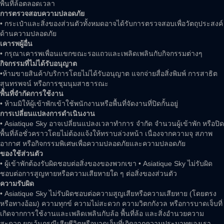
พื้นที่ล้อตลอดเวลา
การตรวจสอบความปลอดภัย
• กระเป๋าและสิ่งของส่วนตัวทั้งหมดอาจได้รับการตรวจสอบเพื่อวัตถุประสงค์
ด้านความปลอดภัย
เคารพผู้อื่น
• กรุณาเคารพเพื่อนแขกขณะรอแถวและเพลิดเพลินกับกิจกรรมต่างๆ
กิจกรรมที่ไม่ได้รับอนุญาต
•ห้ามขายสินค้า/บริการโดยไม่ได้รับอนุญาต แจกจ่ายสื่อสิ่งพิมพ์ การสาธิต
สุนทรพจน์ หรือการชุมนุมสาธารณะ
พื้นที่จำกัดการใช้งาน
• ห้ามมิให้ผู้เข้าพักเข้าใช้พนักงานหรือพื้นที่จัดงานที่ปิดกั้นอยู่
การเปลี่ยนแปลงการดำเนินงาน
• Asiatique Sky อาจเปลี่ยนแปลงเวลาทำการ จำกัด จำนวนผู้เข้าพัก หรือปิด
พื้นที่ล้อชั่วคราวโดยไม่ต้องแจ้งให้ทราบล่วงหน้า เนื่องจากความจุ สภาพ
อากาศ หรือกิจกรรมพิเศษเพื่อความปลอดภัยและความปลอดภัย
ของใช้ส่วนตัว
• ผู้เข้าพักต้องรับผิดชอบต่อสิ่งของของพวกเขา • Asiatique Sky ไม่รับผิด
ชอบต่อการสูญหายหรือความเสียหายใด ๆ ต่อสิ่งของส่วนตัว
ความรับผิด
• Asiatique Sky ไม่รับผิดชอบต่อความสูญเสียหรือความเสียหาย (โดยตรง
หรือทางอ้อม) ความทุกข์ ความไม่สะดวก ความวิตกกังวล หรือการบาดเจ็บที่
เกิดจากการใช้งานและเพลิดเพลินกับล้อ พื้นที่ล้อ และสิ่งอำนวยความ
สะดวก ยกเว้นกรณีเสียชีวิตหรือบาดเจ็บที่เกิดจากความประมาทของเรา