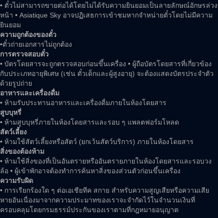
• ตั๋วไม่สามารถขายต่อได้โดยไม่ได้รับความยินยอมเป็นลายลักษณ์อักษรล่วง
หน้า • Asiatique Sky อาจปฏิเสธการเข้าชมหากจำหน่ายตั๋วโดยไม่มีความ
ยินยอม
ความถูกต้องของตั๋ว
•ตั๋วถ่ายเอกสารไม่ถูกต้อง
การตรวจสอบตั๋ว
• บัตรโดยสารจะถูกตรวจสอบก่อนขึ้นเครื่อง • ผู้ถือบัตรโดยสารที่เกี่ยวข้อง
กับประเภทอายุพิเศษ (เช่น ตั๋วเด็กและผู้สูงอายุ) จะต้องแสดงบัตรประจำตัว
ด้วยรูปถ่าย
อาหารและเครื่องดื่ม
• ห้ามรับประทานอาหารและเครื่องดื่มภายในห้องโดยสาร
สูบบุหรี่
• ห้ามสูบบุหรี่ภายในห้องโดยสารและรอบ ๆ แพลตฟอร์มโหลด
สัตว์เลี้ยง
• ห้ามใช้สัตว์เลี้ยงหรือสัตว์ (ยกเว้นสัตว์บริการ) ภายในห้องโดยสาร
สิ่งของต้องห้าม
• ห้ามใช้สิ่งของที่เป็นอันตรายหรืออันตรายภายในห้องโดยสารและรอบวง
ล้อ • ผู้เข้าพักอาจต้องทำการค้นหาสิ่งของส่วนตัวก่อนขึ้นเครื่อง
ความรับผิด
• การเรียกร้องใด ๆ ต่อเอเชียทีค สกาย สำหรับความสูญเสียหรือความเสีย
หายอันเนื่องมาจากความประมาทของเราจะจำกัดไว้ในจำนวนเงินที่
ครอบคลุมโดยกรมธรรม์ประกันของเราตามที่กฎหมายอนุญาต